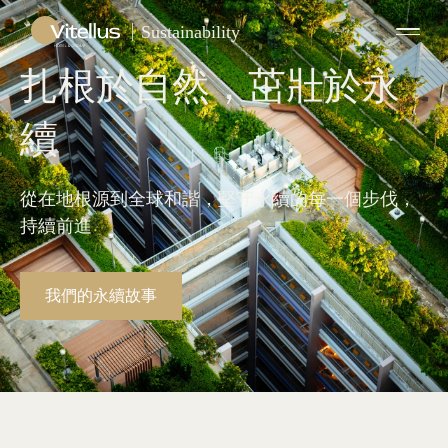
Sustainability
扎根於自然，茁壯於永
續
從在地根源到全球和諧，堅守永續的每一個步伐，
持續前進
我們的永續故事