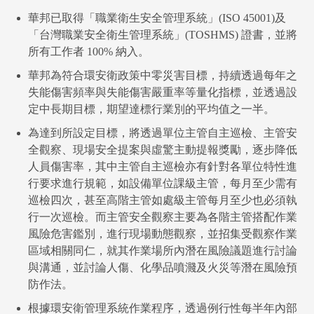
華邦已取得「職業衛生安全管理系統」(ISO 45001)及
「台灣職業安全衛生管理系統」(TOSHMS) 證書，並將
所有工作者 100% 納入。
華邦為符合環安衛政策中零災害目標，持續透過每年之
失能傷害頻率與失能傷害嚴重率等量化指標，並透過設
定中長期目標，期望達標行業別的平均值之一半。
為達到所設定目標，將透過單位主管自主巡檢、主管安
全觀察、現場安全提案與虛驚主動提報獎勵，逐步降低
人員傷害率，其中主管自主巡檢亦有針對各單位特性進
行要求進行規範，如設備單位課級主管，每月至少需有
巡檢四次，甚至高階主管如處級主管每月至少也必須執
行一次巡檢。而主管安全觀察主要為各階主管搭配作業
風險危害鑑別，進行現場動態觀察，並招集受觀察作業
區域相關同仁，就其作業場所內潛在風險議題進行討論
與溝通，並討論人傷、化學品噴濺及火災等潛在風險預
防作法。
根據環安衛管理系統作業程序，透過例行性每半年內部